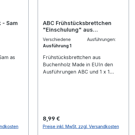
k - Sam
ABC Frühstücksbrettchen
"Einschulung" aus
Buchenholz Made in EU
Verschiedene Ausführungen:
Ausführung 1
Sam as
Frühstücksbrettchen aus
Buchenholz Made in EUIn den
Ausführungen ABC und 1 x 1
erhältlich.CEPEWA GmbH Max-
Plank-Str. 10a 61184 Karben
Regulärer Preis:
8,99 €
sandkosten
Preise inkl. MwSt. zzgl. Versandkosten