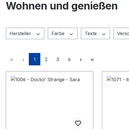
Wohnen und genießen
Hersteller
Farbe
Texte
Vers
Seite
Seite
Seite
Seite
1
2
3
4