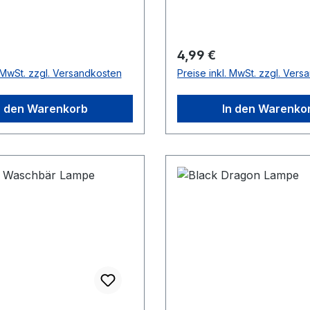
 Preis:
Regulärer Preis:
4,99 €
. MwSt. zzgl. Versandkosten
Preise inkl. MwSt. zzgl. Ver
n den Warenkorb
In den Warenko