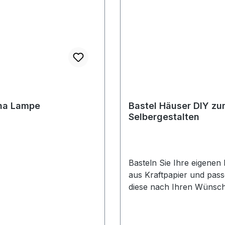
na Lampe
Bastel Häuser DIY z
Selbergestalten
Basteln Sie Ihre eigenen
aus Kraftpapier und pass
diese nach Ihren Wünsc
an.Das Set etnhält 12 Blä
einen Kreidestift.