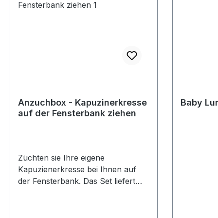
Anzuchbox - Kapuzinerkresse
Baby Lu
auf der Fensterbank ziehen
Züchten sie Ihre eigene
Kapuzienerkresse bei Ihnen auf
der Fensterbank. Das Set liefert
alles, was Sie dafür benötigen.
Erde (Kokos-Substrat), Samen und
eine Box als Pflanzgefäß. Zeigen