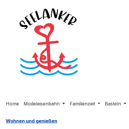
m Hauptinhalt springen
Zur Suche springen
Zur Hauptnavigation springen
Home
Modeleisenbahn
Familienzeit
Basteln
Wohnen und genießen