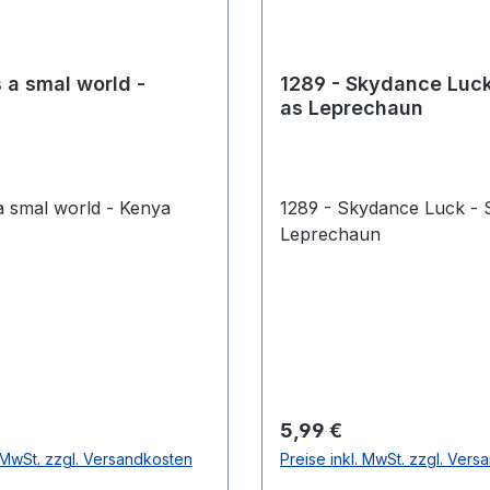
s a smal world -
1289 - Skydance Luc
as Leprechaun
 a smal world - Kenya
1289 - Skydance Luck - 
Leprechaun
 Preis:
Regulärer Preis:
5,99 €
. MwSt. zzgl. Versandkosten
Preise inkl. MwSt. zzgl. Ver