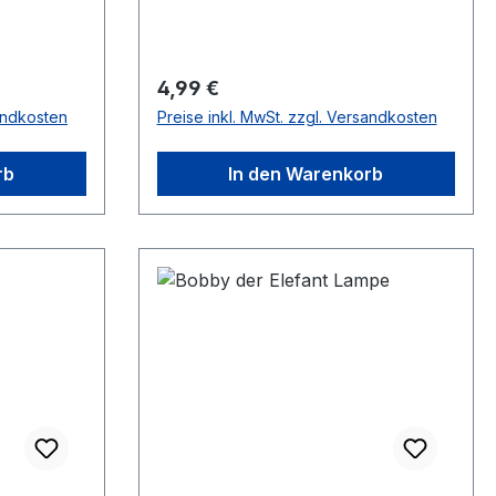
Regulärer Preis:
4,99 €
sandkosten
Preise inkl. MwSt. zzgl. Versandkosten
rb
In den Warenkorb