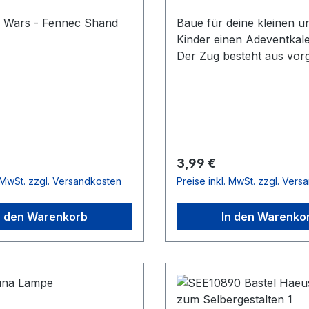
r Wars - Fennec Shand
Baue für deine kleinen 
Kinder einen Adeventkal
Der Zug besteht aus vor
Teilen aus Papier.Nicht f
unter 3 Jahren.
 Preis:
Regulärer Preis:
3,99 €
. MwSt. zzgl. Versandkosten
Preise inkl. MwSt. zzgl. Ver
n den Warenkorb
In den Warenko