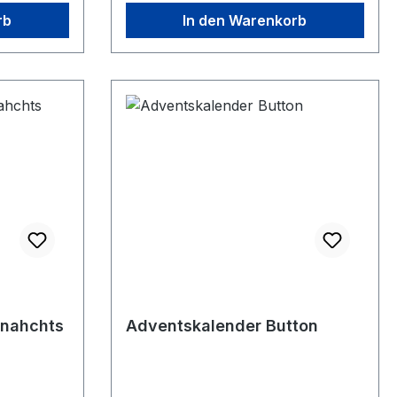
rb
In den Warenkorb
hnahchts
Adventskalender Button