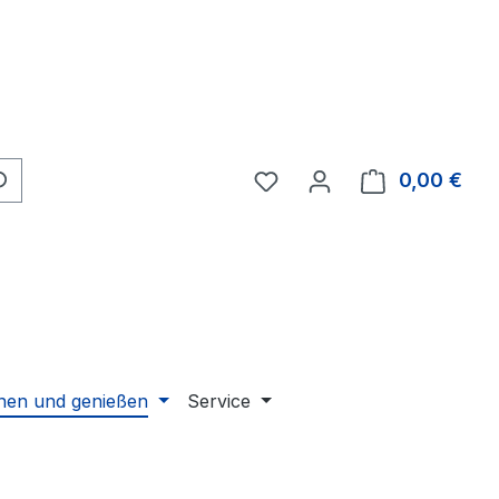
Du hast 0 Produkte auf 
0,00 €
Ware
en und genießen
Service