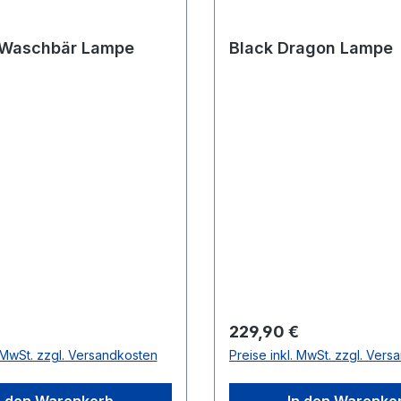
 Waschbär Lampe
Black Dragon Lampe
 Preis:
Regulärer Preis:
229,90 €
. MwSt. zzgl. Versandkosten
Preise inkl. MwSt. zzgl. Ver