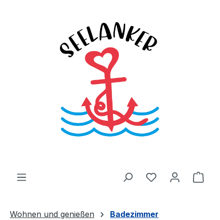
Zum Hauptinhalt springen
Du hast 0 Produ
Ware
Wohnen und genießen
Badezimmer