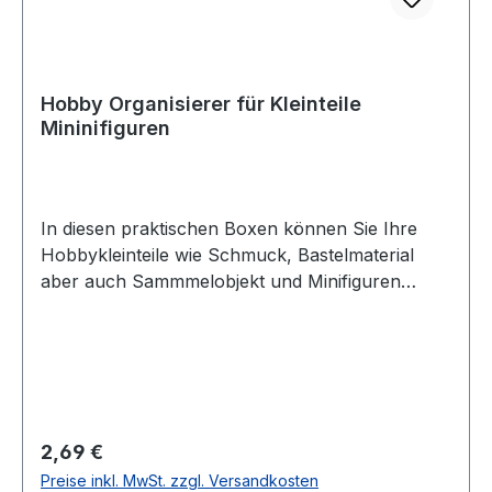
Hobby Organisierer für Kleinteile
Mininifiguren
In diesen praktischen Boxen können Sie Ihre
Hobbykleinteile wie Schmuck, Bastelmaterial
aber auch Sammmelobjekt und Minifiguren
aufbewahren und schützen.Jede Box hat 8
Fächer mit ca 3 x 6 cm ( 2 Fächer sind durch
den Verschluß ein paar mm kleiner)Geliefert wir
ein Set aus vier Boxen.Plast 1 A/S Usserød
Kongevej 132, DK-2970 Hørsholm, Phone +45
70 701 601, Email: info@plast1.eu
Regulärer Preis:
2,69 €
Preise inkl. MwSt. zzgl. Versandkosten