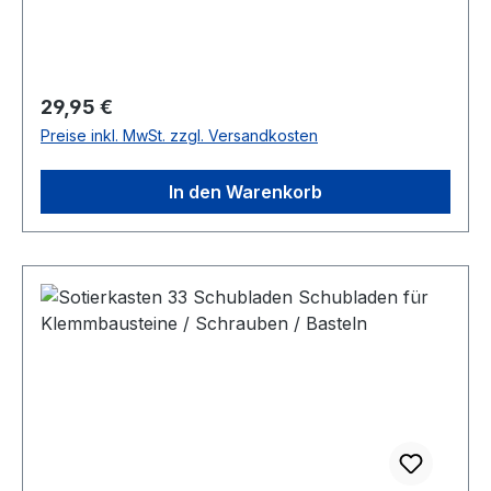
Frontfach. Im Inneren warten 19 Fächer,
darunter ein gepolstertes Fach für Mini-Tablet
oder E-Reader mit Direktzugriff. Clevere Details
wie ein Reinigungstuch im Tabletfach, ein
Regulärer Preis:
29,95 €
Schlüsselhalter und ein herausnehmbares
Preise inkl. MwSt. zzgl. Versandkosten
Netzteil-Etui sorgen für Ordnung. Ein
abnehmbarer und verstellbarer Schultergurt
In den Warenkorb
sowie praktische Netzfächer für Kabel und
Zubehör erhöhen den Komfort. Ihr Tablet oder
Ultrabook (bis zu 33 x 25 x 2,5 cm) ist im
weichen Fleece-Fach optimal geschützt. In dem
verstecktes Handyfach kann das Smartphone
sicher aufbewahrt werden. Diese hochwertige
Business-Tasche mit ihrem eleganten Design,
leichtgängigen Reißverschlüssen und edlen
Metalldetails lässt sich bequem am Ledergriff, mit
dem Schultergurt oder am Trolley befestigt
transportieren. Nicht für Kinder unter 3 Jahren.