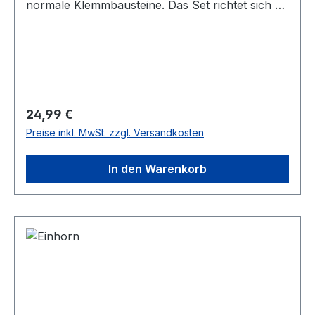
normale Klemmbausteine. Das Set richtet sich an
Puzzlefreunde.Achtung! Nicht für Kinder unter 3
Jahren geeignet, da Kleinteile verschluckt
werden können. Erstickungsgefahr!Versand in
Originalverpackung und mit gedruckter
Anleitung.
Regulärer Preis:
24,99 €
Preise inkl. MwSt. zzgl. Versandkosten
In den Warenkorb