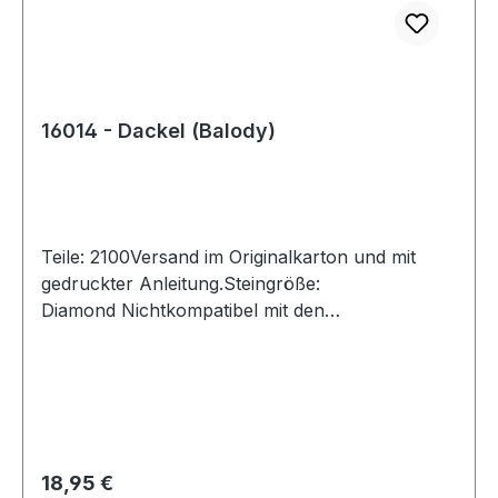
16014 - Dackel (Balody)
Teile: 2100Versand im Originalkarton und mit
gedruckter Anleitung.Steingröße:
Diamond Nichtkompatibel mit den
Klemmbausteinen der Marktführer. Achtung!
Nicht für Kinder unter 3 Jahren geeignet, da
Kleinteile verschluckt werden können.
Erstickungsgefahr!
Regulärer Preis:
18,95 €