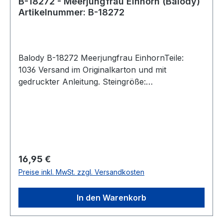
B-18272 - Meerjungfrau Einhorn (Balody)
Artikelnummer: B-18272
Balody B-18272 Meerjungfrau EinhornTeile:
1036 Versand im Originalkarton und mit
gedruckter Anleitung. Steingröße:
Diamond Nichtkompatibel mit den
Klemmbausteinen der Marktführer.Nicht für
Kinder unter 3 Jahre wegen verschluckbarer
Kleinteile.Impoteur:Lonestra
BricksHersteller:Balody; SHANTOU LIANGAO
TOY INDUSTRY CO., LTD.Laoxi di,Toufen，next
Regulärer Preis:
16,95 €
to the precinct of Rongnan road,Toufen
Preise inkl. MwSt. zzgl. Versandkosten
Village,Fengxiang street, 1Guangdong
province,Chenghai district,Shantou
In den Warenkorb
city, China, 999993951705764@qq.com