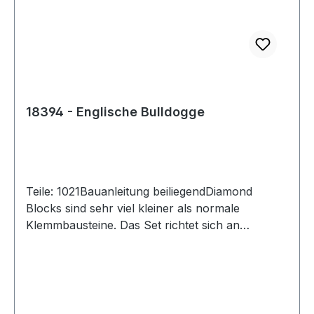
18394 - Englische Bulldogge
Teile: 1021Bauanleitung beiliegendDiamond
Blocks sind sehr viel kleiner als normale
Klemmbausteine. Das Set richtet sich an
Puzzlefreunde.Achtung! Nicht für Kinder unter 3
Jahren geeignet, da Kleinteile verschluckt
werden können. Erstickungsgefahr!Versand in
Originalverpackung und mit gedruckter
Anleitung.Angaben zur