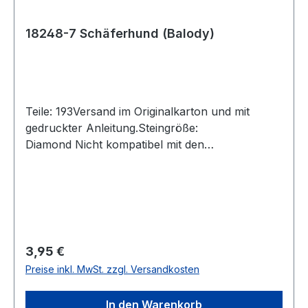
18248-7 Schäferhund (Balody)
Teile: 193Versand im Originalkarton und mit
gedruckter Anleitung.Steingröße:
Diamond Nicht kompatibel mit den
Klemmbausteinen der Marktführer. Achtung!
Nicht für Kinder unter 3 Jahren geeignet, da
Kleinteile verschluckt werden können.
Erstickungsgefahr!
Regulärer Preis:
3,95 €
Preise inkl. MwSt. zzgl. Versandkosten
In den Warenkorb