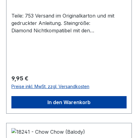
Teile: 753 Versand im Originalkarton und mit
gedruckter Anleitung. Steingröße:
Diamond Nichtkompatibel mit den
Klemmbausteinen der Marktführer. Achtung!
Nicht für Kinder unter 3 Jahren geeignet, da
Kleinteile verschluckt werden können.
Erstickungsgefahr!
Regulärer Preis:
9,95 €
Preise inkl. MwSt. zzgl. Versandkosten
In den Warenkorb