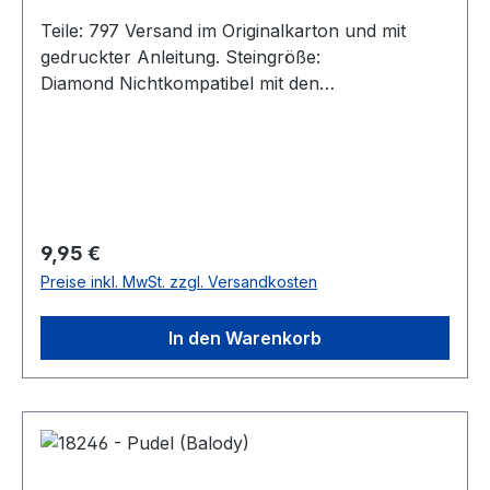
Teile: 797 Versand im Originalkarton und mit
gedruckter Anleitung. Steingröße:
Diamond Nichtkompatibel mit den
Klemmbausteinen der Marktführer. Achtung!
Nicht für Kinder unter 3 Jahren geeignet, da
Kleinteile verschluckt werden können.
Erstickungsgefahr!Angaben zur
ProduktsicherheitHerstellerinformationen:Balody
; SHANTOU LIANGAO TOY INDUSTRY CO.,
Regulärer Preis:
9,95 €
LTD.Laoxi di,Toufen，next to the precinct of
Preise inkl. MwSt. zzgl. Versandkosten
Rongnan road,Toufen Village,Fengxiang
street, 1Guangdong province,Chenghai
In den Warenkorb
district,Shantou
city, China, 999993951705764@qq.com