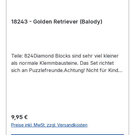
18243 - Golden Retriever (Balody)
Teile: 824Diamond Blocks sind sehr viel kleiner
als normale Klemmbausteine. Das Set richtet
sich an Puzzlefreunde.Achtung! Nicht für Kinder
unter 3 Jahren geeignet, da Kleinteile
verschluckt werden können.
Erstickungsgefahr!Versand in
Originalverpackung und mit gedruckter
Anleitung.Angaben zur
ProduktsicherheitHerstellerinformationen:Balody
Regulärer Preis:
9,95 €
; SHANTOU LIANGAO TOY INDUSTRY CO.,
Preise inkl. MwSt. zzgl. Versandkosten
LTD.Laoxi di,Toufen，next to the precinct of