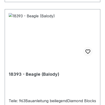
district,Shantou
city, China, 999993951705764@qq.com
18393 - Beagle (Balody)
Teile: 963Bauanleitung beiliegendDiamond Blocks