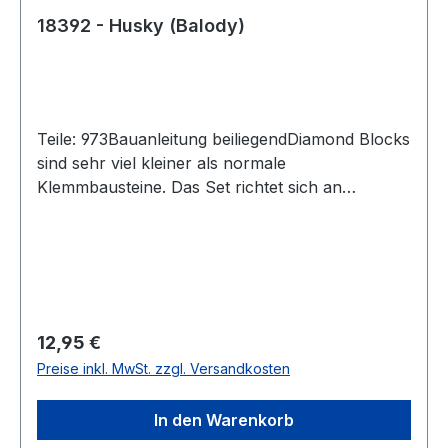
18392 - Husky (Balody)
Teile: 973Bauanleitung beiliegendDiamond Blocks
sind sehr viel kleiner als normale
Klemmbausteine. Das Set richtet sich an
Puzzlefreunde.Achtung! Nicht für Kinder unter 3
Jahren geeignet, da Kleinteile verschluckt
werden können. Erstickungsgefahr!Versand in
Originalverpackung und mit gedruckter
Anleitung.Angaben zur
ProduktsicherheitHerstellerinformationen:Balody
Regulärer Preis:
12,95 €
; SHANTOU LIANGAO TOY INDUSTRY CO.,
Preise inkl. MwSt. zzgl. Versandkosten
LTD.Laoxi di,Toufen，next to the precinct of
Rongnan road,Toufen Village,Fengxiang
In den Warenkorb
street, 1Guangdong province,Chenghai