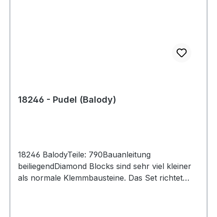
18246 - Pudel (Balody)
18246 BalodyTeile: 790Bauanleitung
beiliegendDiamond Blocks sind sehr viel kleiner
als normale Klemmbausteine. Das Set richtet
sich an Puzzlefreunde.Achtung! Nicht für Kinder
unter 3 Jahren geeignet, da Kleinteile
verschluckt werden können.