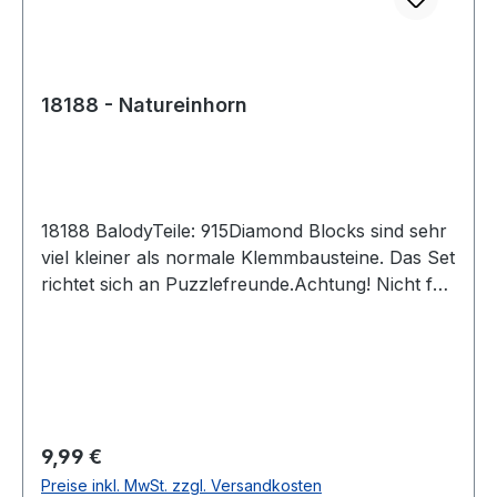
18188 - Natureinhorn
18188 BalodyTeile: 915Diamond Blocks sind sehr
viel kleiner als normale Klemmbausteine. Das Set
richtet sich an Puzzlefreunde.Achtung! Nicht für
Kinder unter 3 Jahren geeignet, da Kleinteile
verschluckt werden können.
Erstickungsgefahr!Versand in
Originalverpackung und mit gedruckter
Anleitung.
Regulärer Preis:
9,99 €
Preise inkl. MwSt. zzgl. Versandkosten