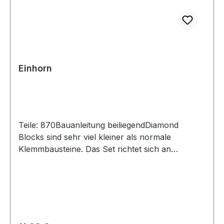
Einhorn
Teile: 870Bauanleitung beiliegendDiamond
Blocks sind sehr viel kleiner als normale
Klemmbausteine. Das Set richtet sich an
Puzzlefreunde.Achtung! Nicht für Kinder unter 3
Jahren geeignet, da Kleinteile verschluckt
werden können. Erstickungsgefahr!Versand in
Originalverpackung und mit gedruckter
Anleitung.