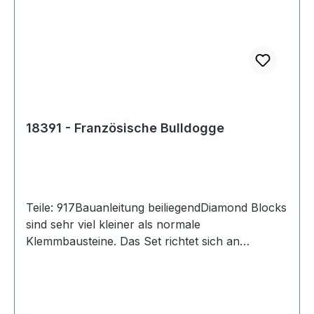
18391 - Französische Bulldogge
Teile: 917Bauanleitung beiliegendDiamond Blocks
sind sehr viel kleiner als normale
Klemmbausteine. Das Set richtet sich an
Puzzlefreunde.Achtung! Nicht für Kinder unter 3
Jahren geeignet, da Kleinteile verschluckt
werden können. Erstickungsgefahr!Versand in
Originalverpackung und mit gedruckter