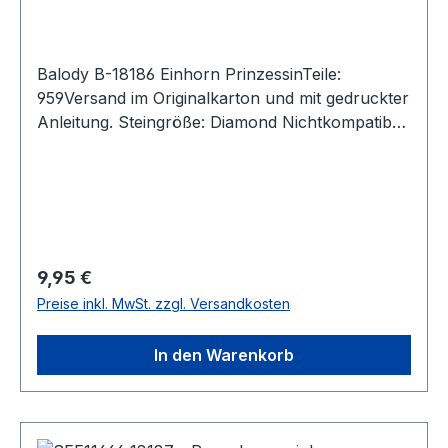
Balody B-18186 Einhorn PrinzessinTeile:
959Versand im Originalkarton und mit gedruckter
Anleitung. Steingröße: Diamond Nichtkompatibel
mit den Klemmbausteinen der Marktführer.Nicht
für Kinder unter 3 Jahre wegen verschluckbarer
Kleinteile.Impoteur:Lonestra
BricksHersteller:Balody; SHANTOU LIANGAO
TOY INDUSTRY CO., LTD.Laoxi di,Toufen，next
to the precinct of Rongnan road,Toufen
Regulärer Preis:
9,95 €
Village,Fengxiang street, 1Guangdong
Preise inkl. MwSt. zzgl. Versandkosten
province,Chenghai district,Shantou
city, China, 999993951705764@qq.com
In den Warenkorb