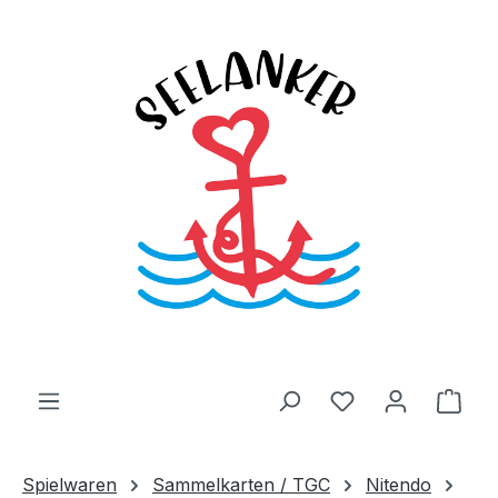
Zum Hauptinhalt springen
Du hast 0 Produ
Ware
Spielwaren
Sammelkarten / TGC
Nitendo