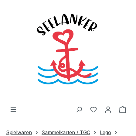
Zum Hauptinhalt springen
Du hast 0 Produ
Ware
Spielwaren
Sammelkarten / TGC
Lego