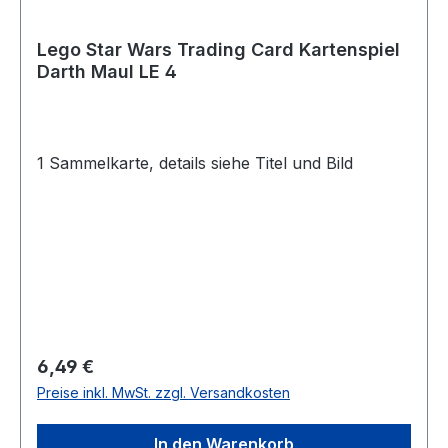
Lego Star Wars Trading Card Kartenspiel
Darth Maul LE 4
1 Sammelkarte, details siehe Titel und Bild
Regulärer Preis:
6,49 €
Preise inkl. MwSt. zzgl. Versandkosten
In den Warenkorb