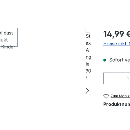
Regulärer Pr
14,99 
Preise inkl
Sofort ver
Produkt
Zum Merkze
Produktnu