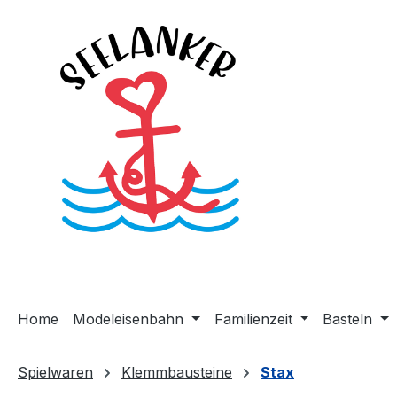
m Hauptinhalt springen
Zur Suche springen
Zur Hauptnavigation springen
Home
Modeleisenbahn
Familienzeit
Basteln
Spielwaren
Klemmbausteine
Stax