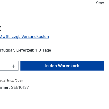
Stax
eis:
€
. MwSt. zzgl. Versandkosten
fügbar, Lieferzeit: 1-3 Tage
 Anzahl: Gib den gewünschten Wert ein 
In den Warenkorb
ttel hinzufügen
mmer:
SEE10137