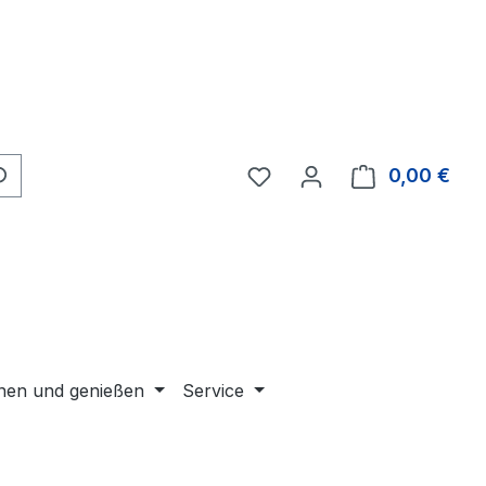
Du hast 0 Produkte auf 
0,00 €
Ware
en und genießen
Service