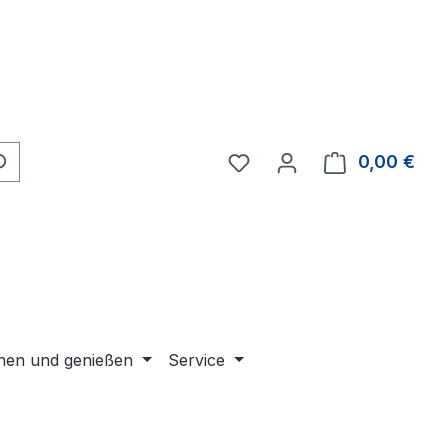
Du hast 0 Produkte auf 
0,00 €
Ware
en und genießen
Service