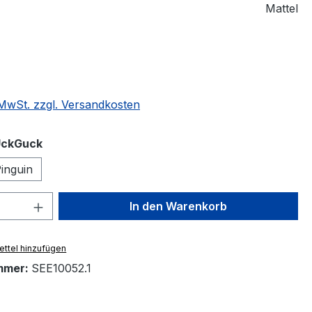
Mattel
eis:
. MwSt. zzgl. Versandkosten
auswählen
UckGuck
inguin
 Anzahl: Gib den gewünschten Wert ein 
In den Warenkorb
ttel hinzufügen
mmer:
SEE10052.1