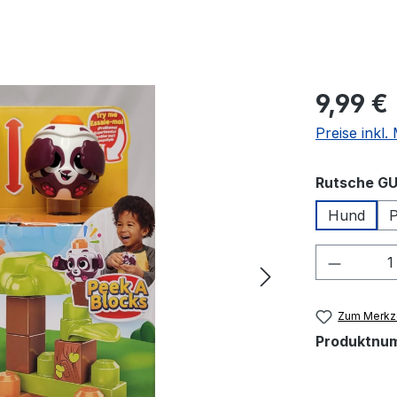
Regulärer Pr
9,99 €
Preise inkl
Rutsche G
Hund
P
Produkt
Zum Merkze
Produktnu