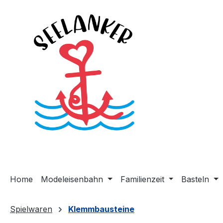
m Hauptinhalt springen
Zur Suche springen
Zur Hauptnavigation springen
Home
Modeleisenbahn
Familienzeit
Basteln
Spielwaren
Klemmbausteine