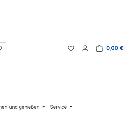
Du hast 0 Produkte auf 
0,00 €
Ware
en und genießen
Service