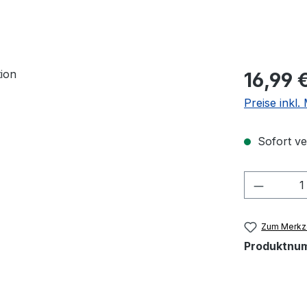
Regulärer Pr
16,99 
Preise inkl
Sofort ver
Produkt
Zum Merkze
Produktnu