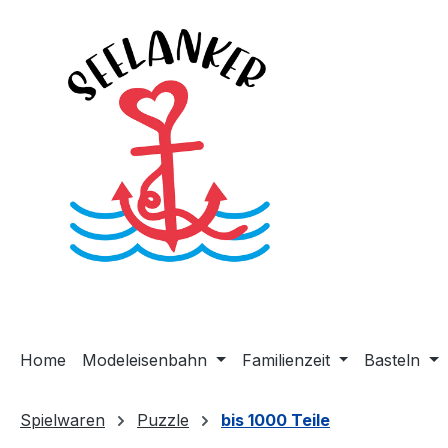
m Hauptinhalt springen
Zur Suche springen
Zur Hauptnavigation springen
Home
Modeleisenbahn
Familienzeit
Basteln
Spielwaren
Puzzle
bis 1000 Teile