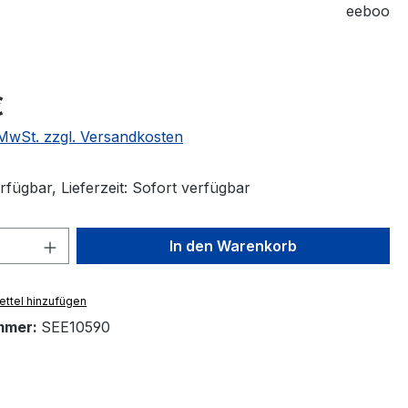
eeboo
eis:
€
. MwSt. zzgl. Versandkosten
fügbar, Lieferzeit: Sofort verfügbar
 Anzahl: Gib den gewünschten Wert ein 
In den Warenkorb
ttel hinzufügen
mmer:
SEE10590