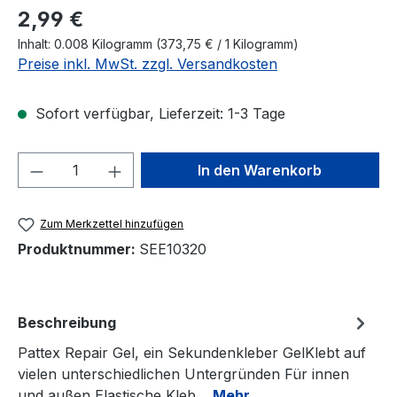
Regulärer Preis:
2,99 €
Inhalt:
0.008 Kilogramm
(373,75 € / 1 Kilogramm)
Preise inkl. MwSt. zzgl. Versandkosten
Sofort verfügbar, Lieferzeit: 1-3 Tage
Produkt Anzahl: Gib den gewünschten We
In den Warenkorb
Zum Merkzettel hinzufügen
Produktnummer:
SEE10320
Beschreibung
Pattex Repair Gel, ein Sekundenkleber GelKlebt auf
vielen unterschiedlichen Untergründen Für innen
und außen Elastische Kleb…
Mehr