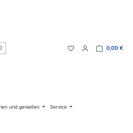
Du hast 0 Produkte auf 
0,00 €
Ware
en und genießen
Service