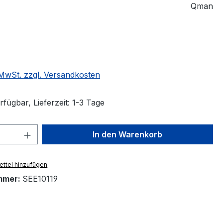
Qman
eis:
. MwSt. zzgl. Versandkosten
fügbar, Lieferzeit: 1-3 Tage
 Anzahl: Gib den gewünschten Wert ein 
In den Warenkorb
ttel hinzufügen
mmer:
SEE10119