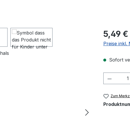
Regulärer Pr
5,49 €
Preise inkl
Sofort ver
Produkt
Zum Merkze
Produktnu