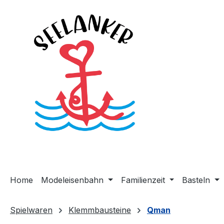
m Hauptinhalt springen
Zur Suche springen
Zur Hauptnavigation springen
Home
Modeleisenbahn
Familienzeit
Basteln
Spielwaren
Klemmbausteine
Qman