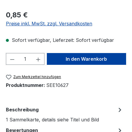
Regulärer Preis:
0,85 €
Preise inkl. MwSt. zzgl. Versandkosten
Sofort verfügbar, Lieferzeit: Sofort verfügbar
Produkt Anzahl: Gib den gewünschten We
In den Warenkorb
Zum Merkzettel hinzufügen
Produktnummer:
SEE10627
Beschreibung
1 Sammelkarte, details siehe Titel und Bild
Bewertungen