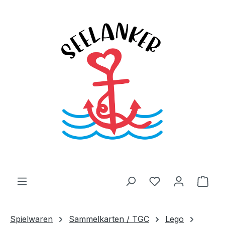
Zum Hauptinhalt springen
Du hast 0 Produ
Ware
Spielwaren
Sammelkarten / TGC
Lego