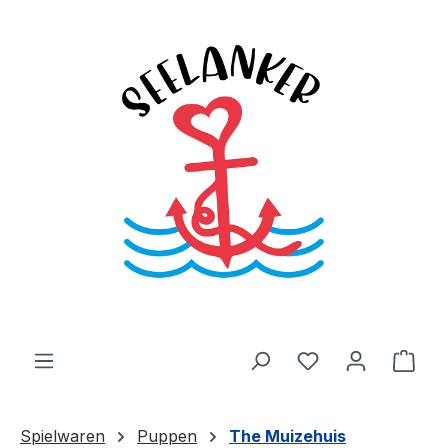
Zum Hauptinhalt springen
Du hast 0 Produ
Ware
Spielwaren
Puppen
The Muizehuis