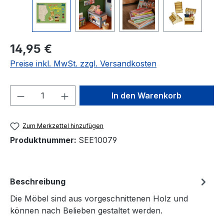
Regulärer Preis:
14,95 €
Preise inkl. MwSt. zzgl. Versandkosten
Produkt Anzahl: Gib den gewünschten We
In den Warenkorb
Zum Merkzettel hinzufügen
Produktnummer:
SEE10079
Beschreibung
Die Möbel sind aus vorgeschnittenen Holz und
können nach Belieben gestaltet werden.