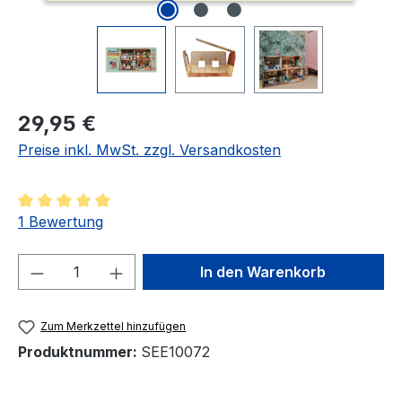
Regulärer Preis:
29,95 €
Preise inkl. MwSt. zzgl. Versandkosten
Durchschnittliche Bewertung von 5 von 5 Sternen
1 Bewertung
Produkt Anzahl: Gib den gewünschten We
In den Warenkorb
Zum Merkzettel hinzufügen
Produktnummer:
SEE10072