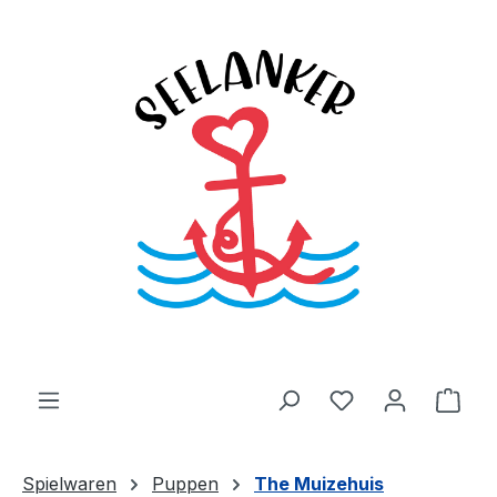
Zum Hauptinhalt springen
Du hast 0 Produ
Ware
Spielwaren
Puppen
The Muizehuis