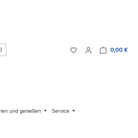
Du hast 0 Produkte auf 
0,00 €
Ware
en und genießen
Service