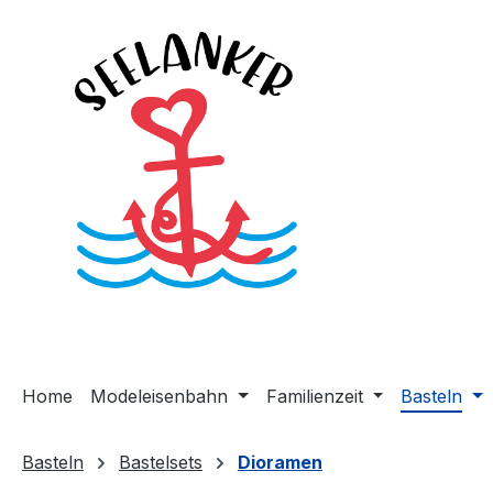
m Hauptinhalt springen
Zur Suche springen
Zur Hauptnavigation springen
Home
Modeleisenbahn
Familienzeit
Basteln
Basteln
Bastelsets
Dioramen