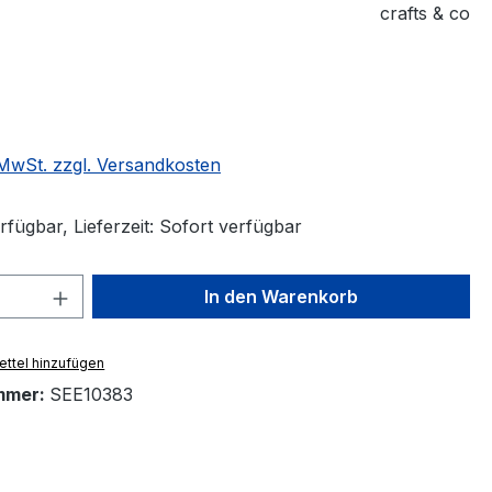
crafts & co
eis:
. MwSt. zzgl. Versandkosten
fügbar, Lieferzeit: Sofort verfügbar
 Anzahl: Gib den gewünschten Wert ein 
In den Warenkorb
ttel hinzufügen
mmer:
SEE10383