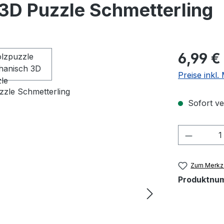
3D Puzzle Schmetterling
Regulärer Pr
6,99 €
Preise inkl
Sofort ver
Produkt
Zum Merkze
Produktnu