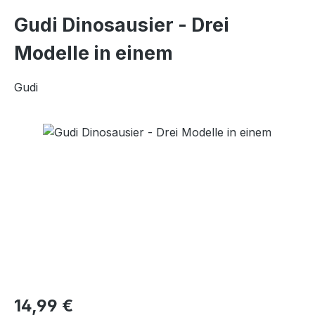
Gudi Dinosausier - Drei
Modelle in einem
Gudi
Bildergalerie überspringen
Regulärer Preis:
14,99 €