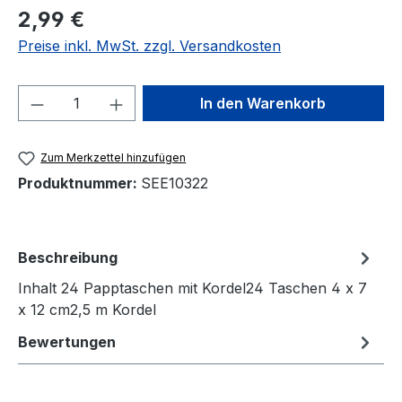
Regulärer Preis:
2,99 €
Preise inkl. MwSt. zzgl. Versandkosten
Produkt Anzahl: Gib den gewünschten We
In den Warenkorb
Zum Merkzettel hinzufügen
Produktnummer:
SEE10322
Beschreibung
Inhalt 24 Papptaschen mit Kordel24 Taschen 4 x 7
x 12 cm2,5 m Kordel
Bewertungen