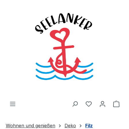
Zum Hauptinhalt springen
Du hast 0 Produ
Ware
Wohnen und genießen
Deko
Filz