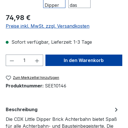
Regulärer Preis:
74,98 €
Preise inkl. MwSt. zzgl. Versandkosten
Sofort verfügbar, Lieferzeit: 1-3 Tage
Produkt Anzahl: Gib den gewünschten We
In den Warenkorb
Zum Merkzettel hinzufügen
Produktnummer:
SEE10146
Beschreibung
Die CDX Little Dipper Brick Achterbahn bietet Spaß
für alle Achterbahn- und Bausteinbegeisterte. Die