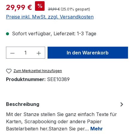
Verkaufspreis:
%
29,99 €
Regulärer Preis:
39,99 €
(25.01% gespart)
Preise inkl. MwSt. zzgl. Versandkosten
Sofort verfügbar, Lieferzeit: 1-3 Tage
Produkt Anzahl: Gib den gewünschten We
In den Warenkorb
Zum Merkzettel hinzufügen
Produktnummer:
SEE10389
Beschreibung
Mit der Stanze stellen Sie ganz einfach Texte für
Karten, Scrapbooking oder andere Papier
Bastelarbeiten her.Stanzen Sie per…
Mehr