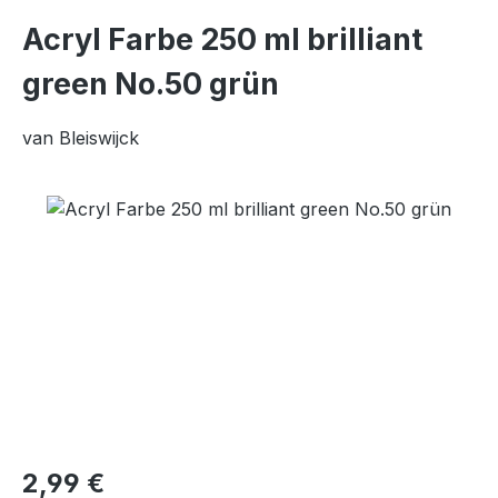
Acryl Farbe 250 ml brilliant
green No.50 grün
van Bleiswijck
Bildergalerie überspringen
Regulärer Preis:
2,99 €