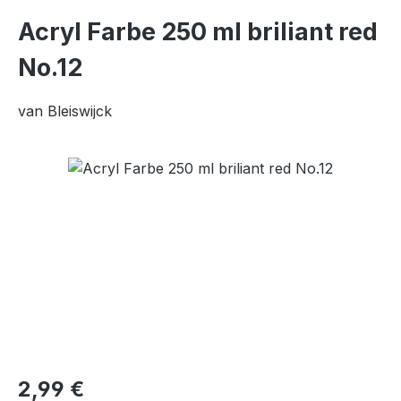
Acryl Farbe 250 ml briliant red
No.12
van Bleiswijck
Bildergalerie überspringen
Regulärer Preis:
2,99 €