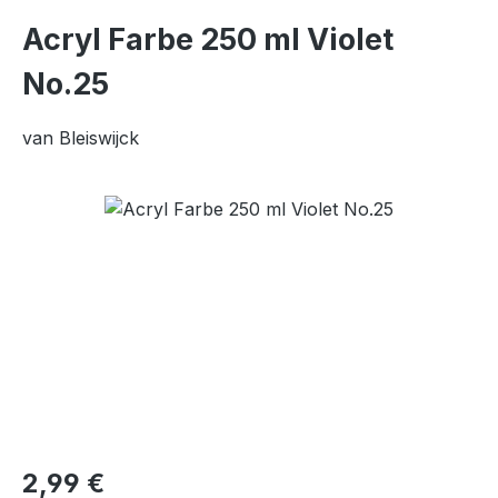
Acryl Farbe 250 ml Violet
No.25
van Bleiswijck
Bildergalerie überspringen
Regulärer Preis:
2,99 €